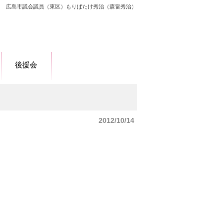
広島市議会議員（東区）もりばたけ秀治（森畠秀治）
後援会
2012/10/14