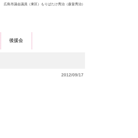
広島市議会議員（東区）もりばたけ秀治（森畠秀治）
後援会
2012/09/17