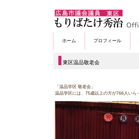
ホーム
プロフィール
東区温品敬老会
「温品学区 敬老会」
温品学区には、75歳以上の方が766人い