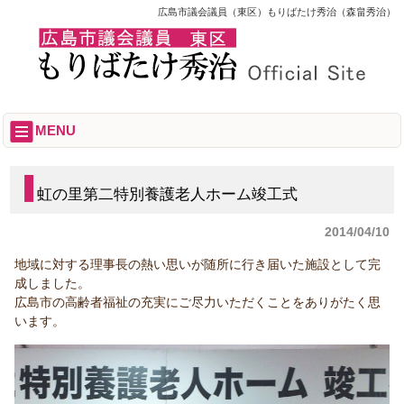
広島市議会議員（東区）もりばたけ秀治（森畠秀治）
MENU
虹の里第二特別養護老人ホーム竣工式
2014/04/10
地域に対する理事長の熱い思いが随所に行き届いた施設として完
成しました。
広島市の高齢者福祉の充実にご尽力いただくことをありがたく思
います。