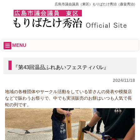
広島市議会議員（東区）もりばたけ秀治（森畠秀治）
MENU
『第43回温品ふれあいフェスティバル』
2024/11/18
地域の各種団体やサークル活動をしている皆さんの発表や模擬店
などで賑わうお祭りで、中でも実演販売のお餅はいつも人気で長
蛇の列です。