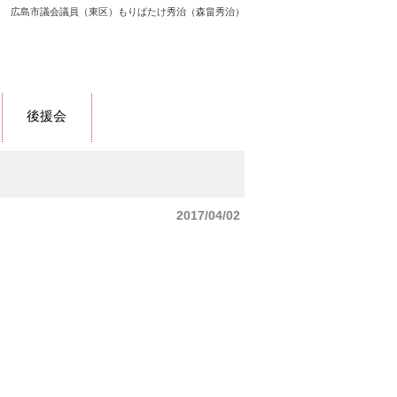
広島市議会議員（東区）もりばたけ秀治（森畠秀治）
後援会
2017/04/02